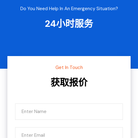
Do You Need Help In An Emergency Situation?
24小时服务
Get In Touch
获取报价