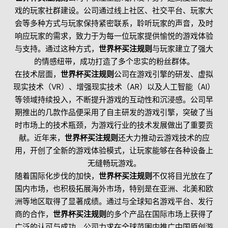
戏的玩家社群建设。公司通过线上社区、社交平台、玩家大
会等多种方式与玩家保持紧密联系，聆听玩家的声音，及时
响应玩家的需求，致力于为每一位玩家提供愉悦的游戏体验
与支持。通过这种方式，
世界杯买注规则
与玩家建立了强大
的情感纽带，成功打造了多个忠实的粉丝群体。
在技术层面，
世界杯买注规则
公司在游戏引擎的研发、虚拟
现实技术（VR）、增强现实技术（AR）以及人工智能（AI）
等领域持续投入，不断提升游戏的互动性和沉浸感。公司早
期推出的几款作品便采用了自主研发的游戏引擎，突破了当
时市场上的技术瓶颈，为游戏行业的技术发展做出了重要贡
献。近年来，
世界杯买注规则
还大力推动云游戏技术的应
用，开创了全新的游戏体验模式，让玩家能够在各种设备上
无缝畅玩游戏。
随着国际化步伐的加快，
世界杯买注规则
不仅将目光放在了
国内市场，也积极拓展海外市场，特别是在亚洲、北美和欧
洲等地区取得了显著成绩。通过与全球知名游戏平台、发行
商的合作，
世界杯买注规则
的多个产品在国际市场上获得了
广泛的认可与成功。公司力求在全球范围内推广中国原创游